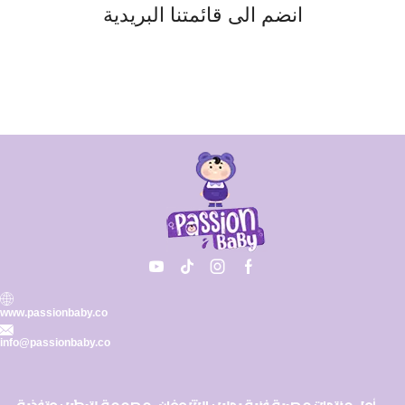
انضم الى قائمتنا البريدية
www.passionbaby.co
info@passionbaby.co
أول منتجات مصرية غنية بحليب الشوفان، مصممة لترطيب وتغذية