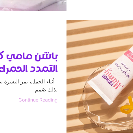
باشن مامي كري
التمدد الحمراء
أثناء الحمل، تمر البشرة بت
لذلك صُمم
Continue Reading