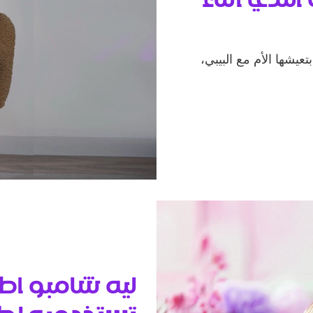
يشها الأم مع البيبي،
ليه شامبو اط
تستخدميه لطف