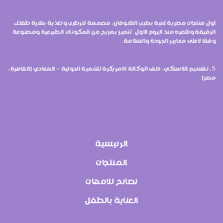
أول منتجات مصرية غنية بحليب الشوفان، مصممة لترطيب وتغذية بشرة طفلك
الرقيقة وشعره منذ اليوم الأول. تتميز بمزيج من المكونات الطبيعية ومصنوعة
وفقًا لأعلى معايير الجودة والسلامة.
5، تقسيم اللاسلكي، خلف الوكالة الأمريكية للتنمية الدولية – المعادي (القاهرة،
مصر)
الرئيسية
المنتجات
نصائح للامهات
العناية بالطفل