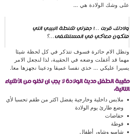
على وشك الولادة هي …
ولادتك قربت …! جهزتي شنطة البيبي اللي
هتكون معاكي في المستشفى…؟
وتظل الام حائرة فسوف تتذكر في كل لحظة شيئا
مهما قد أغفلت وضعه في الحقيبة، لذا لنجعل الامر
يسيرا عليكي … خذي نفسا عميقا ودعينا نجهزها معا.
حقيبة الطفل حديث الولادة لا يجب ان تخلو من الأشياء
التالية:
ملابس داخلية وخارجية يفضل اكثر من طقم تحسبا لأي
وضع طارئ يوم الولادة
حفاضات
فوطة
شامبو وشاور أطفال