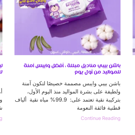
باشن بيبي مناديل مبللة : أفضل وايبس آمنة
ل
للمواليد من أول يوم
ت
باشن بيبي وايبس مصممة خصيصًا لتكون آمنة
ي
ولطيفة على بشرة المواليد منذ اليوم الأول،
أ
بتركيبة نقية تعتمد على: 99.9% مياه نقية ألياف
وذ
قطنية فائقة النعومة
ش
ng
Continue Reading