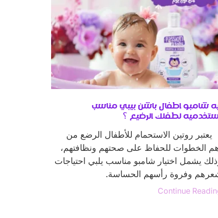
يه شامبو اطفال باشن بيبي مناسب
حليب الش
ستخدميه لطفلك الرضيع ؟
عناية مث
عتبر روتين الاستحمام للأطفال الرضع من
عندما يتع
هم الخطوات للحفاظ على صحتهم ونظافتهم،
الآباء دا
لك يشمل اختيار شامبو مناسب يلبي احتياجات
فعالة دون
عرهم وفروة رأسهم الحساسة.
جاءت الع
 Reading
Continue Readi