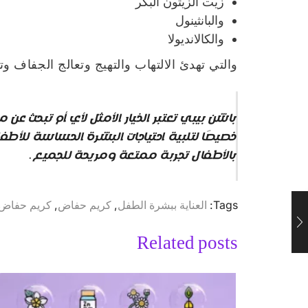
زيت الزيتون البكر
والبانثينول
والكالانديولا
والتي تهدئ الالتهاب والتهيج وتعالج الجفاف 
باشن بيبي تعتبر الخيار الأمثل لأي أم تبحث 
خصيصًا لتلبية احتياجات البشرة الحساسة للأطف
بالأطفال تجربة ممتعة ومريحة للجميع.
Tags:
العناية ببشرة الطفل
,
كريم حفاض
,
كريم حفاض 
Related posts