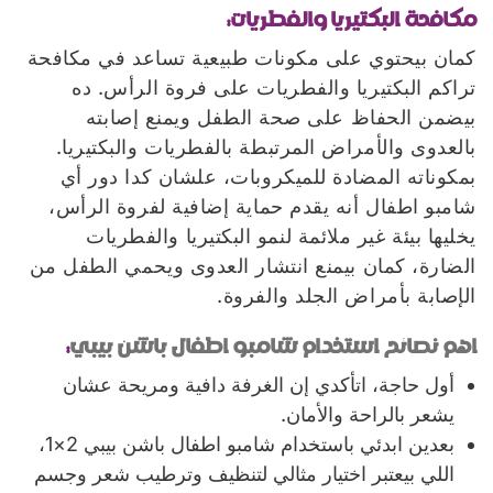
مكافحة البكتيريا والفطريات:
كمان بيحتوي على مكونات طبيعية تساعد في مكافحة
تراكم البكتيريا والفطريات على فروة الرأس. ده
بيضمن الحفاظ على صحة الطفل ويمنع إصابته
بالعدوى والأمراض المرتبطة بالفطريات والبكتيريا.
بمكوناته المضادة للميكروبات، علشان كدا دور أي
شامبو اطفال أنه يقدم حماية إضافية لفروة الرأس،
يخليها بيئة غير ملائمة لنمو البكتيريا والفطريات
الضارة، كمان بيمنع انتشار العدوى ويحمي الطفل من
الإصابة بأمراض الجلد والفروة.
اهم نصائح استخدام شامبو اطفال باشن بيبي
:
أول حاجة، اتأكدي إن الغرفة دافية ومريحة عشان
يشعر بالراحة والأمان.
بعدين ابدئي باستخدام شامبو اطفال باشن بيبي 2×1،
اللي بيعتبر اختيار مثالي لتنظيف وترطيب شعر وجسم