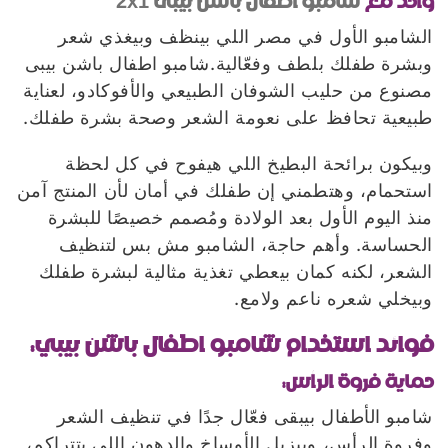
واحد مع
شامبو اطفال باشن بيبى 2
1
x
الشامبو الأول في مصر اللي بينظف وبيغذي شعر
وبشرة طفلك بلطف وفعّالية.شامبو اطفال باشن بيبى
مصنوع من حليب الشوفان الطبيعي والأفوكادو، لعناية
طبيعية تحافظ على نعومة الشعر وصحة بشرة طفلك.
وبيكون برائحة البطيخ اللي هيفوح في كل لحظة
استحمام، وهتطمني إن طفلك في أمان لأن المنتج آمن
منذ اليوم الأول بعد الولادة ومُصمم خصيصًا للبشرة
الحساسة. وأهم حاجة، الشامبو مش بس لتنظيف
الشعر، لكنه كمان بيعطي تغذية مثالية لبشرة طفلك
وبيخلي شعره ناعم ولامع.
فوائد استخدام شامبو اطفال باشن بيبي:
حماية فروة الرأس:
شامبو الأطفال بيبقى فعّال جدًا في تنظيف الشعر
وفروة الرأس، وبيزيل الأوساخ والدهون اللي بتتراكم،