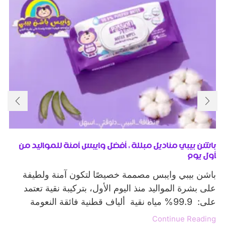
باشن بيبي مناديل مبللة : أفضل وايبس آمنة للمواليد من
أول يوم
باشن بيبي وايبس مصممة خصيصًا لتكون آمنة ولطيفة
على بشرة المواليد منذ اليوم الأول، بتركيبة نقية تعتمد
على: 99.9% مياه نقية ألياف قطنية فائقة النعومة
Continue Reading