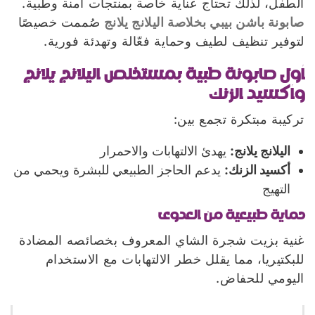
الطفل، لذلك تحتاج عناية خاصة بمنتجات آمنة وطبية.
صابونة باشن بيبي بخلاصة اليلانج يلانج
صُممت خصيصًا
لتوفير تنظيف لطيف وحماية فعّالة وتهدئة فورية.
أول صابونة طبية بمستخلص اليلانج يلانج
وأكسيد الزنك
تركيبة مبتكرة تجمع بين:
اليلانج يلانج
:
يهدئ الالتهابات والاحمرار
أكسيد الزنك
:
يدعم الحاجز الطبيعي للبشرة ويحمي من
التهيج
حماية طبيعية من العدوى
غنية بزيت شجرة الشاي المعروف بخصائصه المضادة
للبكتيريا، مما يقلل خطر الالتهابات مع الاستخدام
اليومي للحفاض.