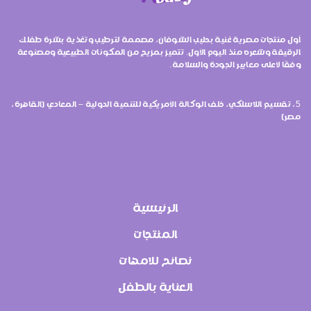
أول منتجات مصرية غنية بحليب الشوفان، مصممة لترطيب وتغذية بشرة طفلك
الرقيقة وشعره منذ اليوم الأول. تتميز بمزيج من المكونات الطبيعية ومصنوعة
وفقًا لأعلى معايير الجودة والسلامة.
5، تقسيم اللاسلكي، خلف الوكالة الأمريكية للتنمية الدولية – المعادي (القاهرة،
مصر)
الرئيسية
المنتجات
نصائح للامهات
العناية بالطفل