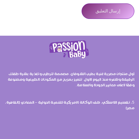
أول منتجات مصرية غنية بحليب الشوفان، مصممة لترطيب وتغذية بشرة طفلك
الرقيقة وشعره منذ اليوم الأول. تتميز بمزيج من المكونات الطبيعية ومصنوعة
وفقًا لأعلى معايير الجودة والسلامة.
5، تقسيم اللاسلكي، خلف الوكالة الأمريكية للتنمية الدولية – المعادي (القاهرة،
مصر)