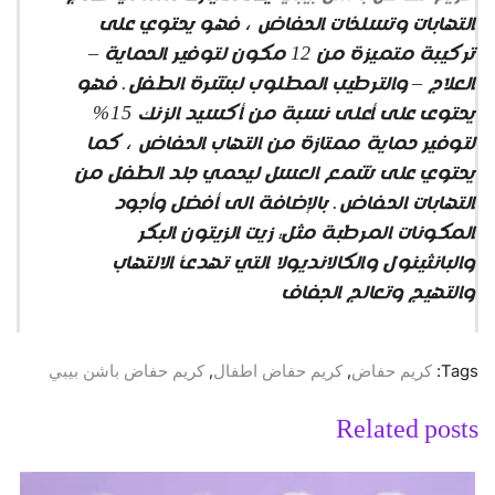
التهابات وتسلخات الحفاض ، فهو يحتوي على
تركيبة متميزة من 12 مكون لتوفير الحماية –
العلاج – والترطيب المطلوب لبشرة الطفل. فهو
يحتوى على أعلى نسبة من أكسيد الزنك 15%
لتوفير حماية ممتازة من التهاب الحفاض ، كما
يحتوي على شمع العسل ليحمي جلد الطفل من
التهابات الحفاض. بالإضافة الى أفضل وأجود
المكونات المرطبة مثل: زيت الزيتون البكر
والبانثينول والكالانديولا التي تهدئ الالتهاب
والتهيج وتعالج الجفاف
Tags:
كريم حفاض
,
كريم حفاض اطفال
,
كريم حفاض باشن بيبي
Related posts