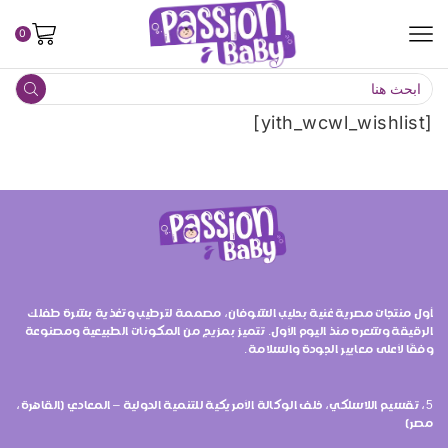
0
[yith_wcwl_wishlist]
أول منتجات مصرية غنية بحليب الشوفان، مصممة لترطيب وتغذية بشرة طفلك
الرقيقة وشعره منذ اليوم الأول. تتميز بمزيج من المكونات الطبيعية ومصنوعة
وفقًا لأعلى معايير الجودة والسلامة.
5، تقسيم اللاسلكي، خلف الوكالة الأمريكية للتنمية الدولية – المعادي (القاهرة،
مصر)