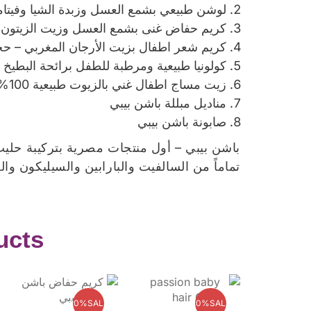
لوشن طبيعي بشمع العسل وزبدة الشيا وفيتامين E – حجم 0
كريم حفاض غنى بشمع العسل وزيت الزيتون – حج
كريم شعر اطفال بزيت الأرجان المغربي – حجم 20
كولونيا طبيعية ومرطبة للطفل برائحة البطيخ الم
زيت مساج اطفال غني بالزيوت طبيعية 100% – حجم 100مل.
مناديل مبللة باشن بيبي
صابونة باشن بيبي
باشن بيبي – أول منتجات مصرية بتركيبة حليب ا
تماماً من السالفيت والبارابين والسيليكون والب
ucts
20%
SALE
20%
SALE