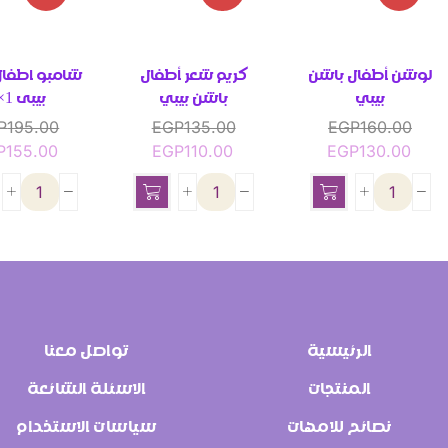
لوشن أطفال باشن
كريم شعر أطفال
شامبو اطفال
بيبي
باشن بيبي
بيبى 1×2​
P
195.00
EGP
135.00
EGP
160.00
P
155.00
EGP
110.00
EGP
130.00
الرئيسية
تواصل معنا
المنتجات
الاسئلة الشائعة
نصائح للامهات
سياسات الاستخدام