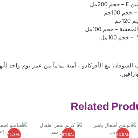
20مل
م 100جم
1جم
نعشة – حجم 100مل
لشوفان مع الأفوكادو ، آمنة تماماً من عمر يوم واحد لأنها
ارافين.
Related Prod
21%
SALE
19%
SALE
19%
SALE