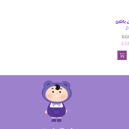
 باشن
EG
EG