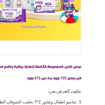
الوصف
عرض خاص: المجموعة الكاملة للعناية ببشرة وشعر ال
الان بسعر 795 جنيه بدلا من 975 جنيه
يتكون العرض من:
شامبو اطفال وشاور 2*1 بحليب الشوفان الطبيعي والأفوكادو – حجم 275مل