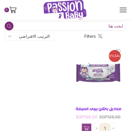
0
Filters
20%
SALE
مناديل باشن بيبى المبللة
EGP
100.00
EGP
125.00