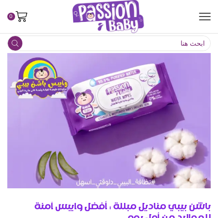
0
باشن بيبي مناديل مبللة : أفضل وايبس آمنة
للمواليد من أول يوم