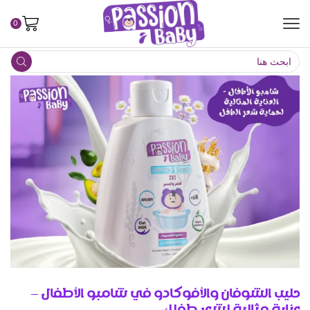
0
حليب الشوفان والأفوكادو في شامبو الأطفال –
عناية مثالية لشعر طفلك