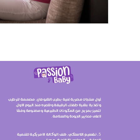
أول منتجات مصرية غنية بحليب الشوفان، مصممة لترطيب
وتغذية بشرة طفلك الرقيقة وشعره منذ اليوم الأول.
تتميز بمزيج من المكونات الطبيعية ومصنوعة وفقًا
لأعلى معايير الجودة والسلامة.
5، تقسيم اللاسلكي، خلف الوكالة الأمريكية للتنمية
الدولية – المعادي (القاهرة، مصر)