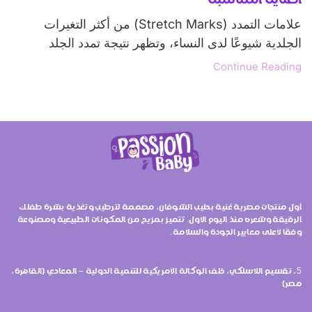
علامات التمدد (Stretch Marks) من أكثر التغيرات
الجلدية شيوعًا لدى النساء، وتظهر نتيجة تمدد الجلد
Continue Reading
أول منتجات مصرية غنية بحليب الشوفان، مصممة لترطيب وتغذية بشرة طفلك
الرقيقة وشعره منذ اليوم الأول. تتميز بمزيج من المكونات الطبيعية ومصنوعة
وفقًا لأعلى معايير الجودة والسلامة.
5، تقسيم اللاسلكي، خلف الوكالة الأمريكية للتنمية الدولية – المعادي (القاهرة،
مصر)